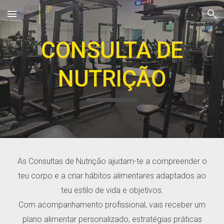
Skip to main content
Skip to navigation
CONSULTA DE
NUTRIÇÃO
As Consultas de Nutrição ajudam-te a compreender o
teu corpo e a criar hábitos alimentares adaptados ao
teu estilo de vida e objetivos.
Com acompanhamento profissional, vais receber um
plano alimentar personalizado, estratégias práticas